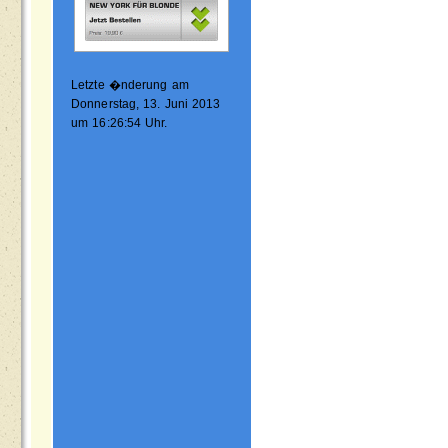
Letzte �nderung am
Donnerstag, 13. Juni 2013
um 16:26:54 Uhr.