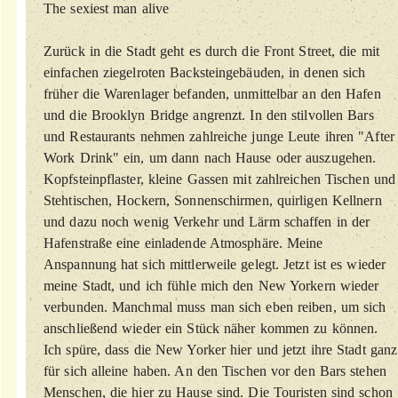
The sexiest man alive
Zurück in die Stadt geht es durch die Front Street, die mit
einfachen ziegelroten Backsteingebäuden, in denen sich
früher die Warenlager befanden, unmittelbar an den Hafen
und die Brooklyn Bridge angrenzt. In den stilvollen Bars
und Restaurants nehmen zahlreiche junge Leute ihren "After
Work Drink" ein, um dann nach Hause oder auszugehen.
Kopfsteinpflaster, kleine Gassen mit zahlreichen Tischen und
Stehtischen, Hockern, Sonnenschirmen, quirligen Kellnern
und dazu noch wenig Verkehr und Lärm schaffen in der
Hafenstraße eine einladende Atmosphäre. Meine
Anspannung hat sich mittlerweile gelegt. Jetzt ist es wieder
meine Stadt, und ich fühle mich den New Yorkern wieder
verbunden. Manchmal muss man sich eben reiben, um sich
anschließend wieder ein Stück näher kommen zu können.
Ich spüre, dass die New Yorker hier und jetzt ihre Stadt ganz
für sich alleine haben. An den Tischen vor den Bars stehen
Menschen, die hier zu Hause sind. Die Touristen sind schon