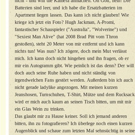
nicht - und will die Kamera anmachen. Oh Gott, nein! Die
Batterien sind leer, und ich habe die Ersatzbatterien im
Apartment liegen lassen. Das kann ich nicht glauben! Wie
kriege ich jetzt ein Foto? Hugh Jackman, A-Promi,
fantastischer Schauspieler ("Australia", "Wolverine") und
"Sexiest Man Alive" (hat 2008 Brad Pitt vom Thron
gestoßen), steht 20 Meter von mir entfernt und ich kann
nichts tun! Was nun? Ich zögere, doch mein Mut verlässt
mich. Ich kann doch nicht hingehen und ihn fragen, ob er
mir ein Autogramm gibt. Wie peinlich ist das denn? Der will
doch auch seine Ruhe haben und nicht ständig von
irgendwelchen Fans gestört werden. Außerdem bin ich auch
nicht gerade ladylike angezogen. Mit meinen kurzen
Jeanshosen, Turnschuhen, T-Shirt, Mütze und dem Rucksack
wird er mich auch kaum an seinen Tisch bitten, um mit mir
ein Glas Wein zu trinken.
Das glaubt mir zu Hause keiner. Soll ich jemand anderen
bitten, ihn zu fotografieren? Ich überlege noch einen kurzen
Augenblick und schaue zum letzten Mal sehnsüchtig in seine